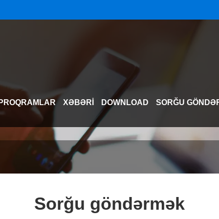
PROQRAMLAR
XƏBƏRI
DOWNLOAD
SORĞU GÖNDƏ
Sorğu göndərmək