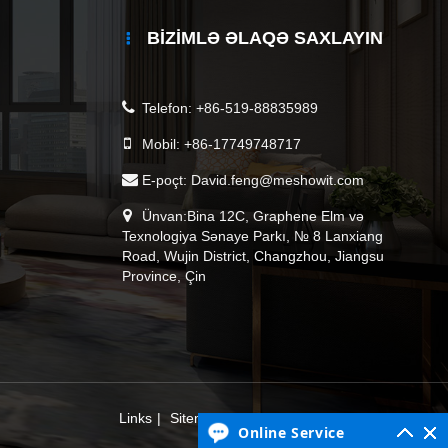
BIZIMLƏ ƏLAQƏ SAXLAYIN
Telefon:
+86-519-88835989
Mobil:
+86-17749748717
E-poçt:
David.feng@meshowit.com
Ünvan:Bina 12C, Graphene Elm və
Texnologiya Sənaye Parkı, № 8 Lanxiang
Road, Wujin District, Changzhou, Jiangsu
Province, Çin
Links
|
Sitemap
|
RSS
|
XML
|
Məxfilik Siyasəti
Online Service