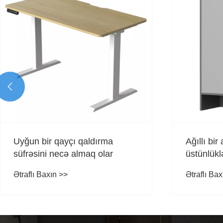

Uyğun bir qayçı qaldırma
Ağıllı bi
süfrəsini necə almaq olar
üstünlükl
Ətraflı Baxın >>
Ətraflı Bax