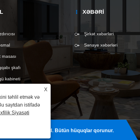
L
XƏBƏRI
dırıcısı
Şirkət xəbərləri
əsmal
Sənaye xəbərləri
ift masası
qqabı şkafı
gü kabineti
X
kini təhlil etmək və
Bu saytdan istifadə
filik Siyasəti
 (Changzhou) Co., Ltd. Bütün hüquqlar qorunur.