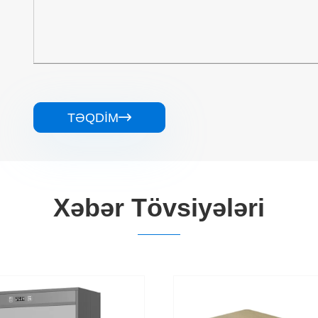
TƏQDIM

Xəbər Tövsiyələri