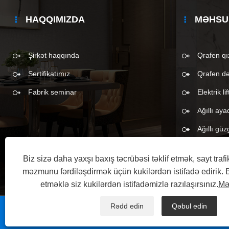
HAQQIMIZDA
MƏHSU
Şirkət haqqında
Qrafen qız
Sertifikatımız
Qrafen d
Fabrik seminar
Elektrik l
Ağıllı aya
Ağıllı güz
Biz sizə daha yaxşı baxış təcrübəsi təklif etmək, sayt trafi
məzmunu fərdiləşdirmək üçün kukilərdən istifadə edirik. 
etməklə siz kukilərdən istifadəmizlə razılaşırsınız.
Məx
Rədd edin
Qəbul edin
Müəllif hüquqları © 2025 Meshow Information Technology