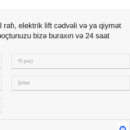
afı, elektrik lift cədvəli və ya qiymət
poçtunuzu bizə buraxın və 24 saat