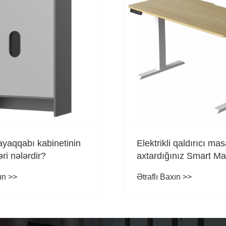
r ayaqqabı kabinetinin
Elektrikli qaldırıcı mas
əri nələrdir?
axtardığınız Smart M
təkmilləşdirilməsidir?
ın >>
Ətraflı Baxın >>