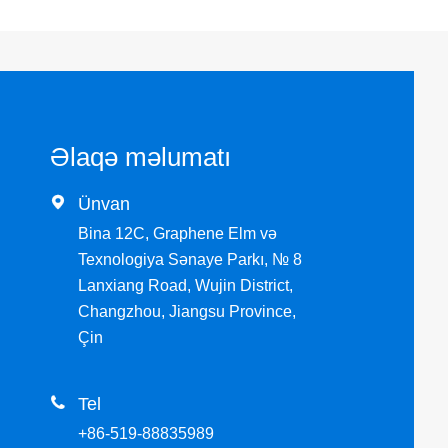
Əlaqə məlumatı

Ünvan
Bina 12C, Graphene Elm və
Texnologiya Sənaye Parkı, № 8
Lanxiang Road, Wujin District,
Changzhou, Jiangsu Province,
Çin

Tel
+86-519-88835989