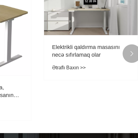
Elektrikli qaldırma masasını

necə sıfırlamaq olar
Ətraflı Baxın >>
a,
asanın