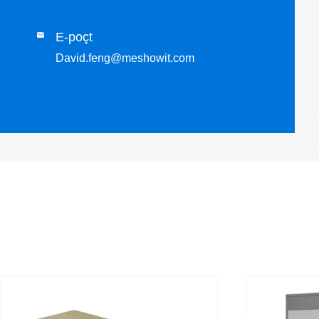
E-poçt

David.feng@meshowit.com