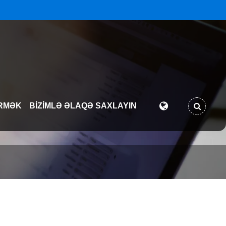
RMƏK
BIZIMLƏ ƏLAQƏ SAXLAYIN