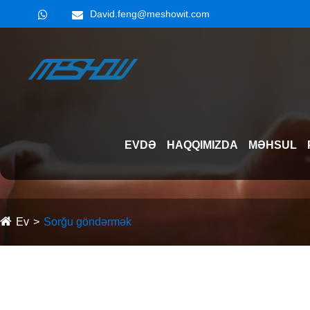
David.feng@meshowit.com
EVDƏ
HAQQIMIZDA
MƏHSUL
Ev
Sorğu göndərmək