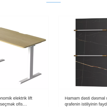
omik elektrik lift
Hamam dəsti dəsmal r
 seçmək ofis
qrafenin istiliyinin fayd