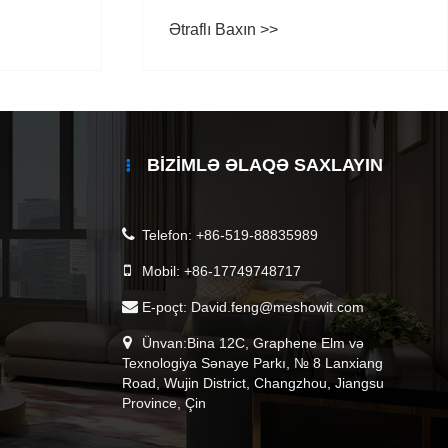
Ətraflı Baxın >>
BIZIMLƏ ƏLAQƏ SAXLAYIN
Telefon:
+86-519-88835989
Mobil:
+86-17749748717
E-poçt:
David.feng@meshowit.com
Ünvan:Bina 12C, Graphene Elm və
Texnologiya Sənaye Parkı, № 8 Lanxiang
Road, Wujin District, Changzhou, Jiangsu
Province, Çin