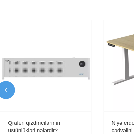

Qrafen qızdırıcılarının
Niyə erqon
üstünlükləri nələrdir?
cədvəlini