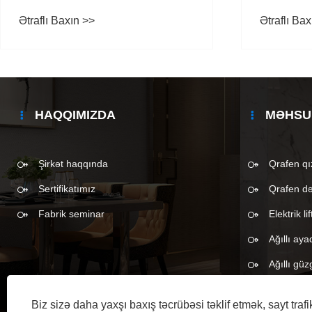
təcrübəniz
Ətraflı Baxın >>
Ətraflı Bax
edə bilər
HAQQIMIZDA
MƏHSU
Şirkət haqqında
Qrafen qız
Sertifikatımız
Qrafen d
Fabrik seminar
Elektrik l
Ağıllı aya
Ağıllı güz
Biz sizə daha yaxşı baxış təcrübəsi təklif etmək, sayt trafi