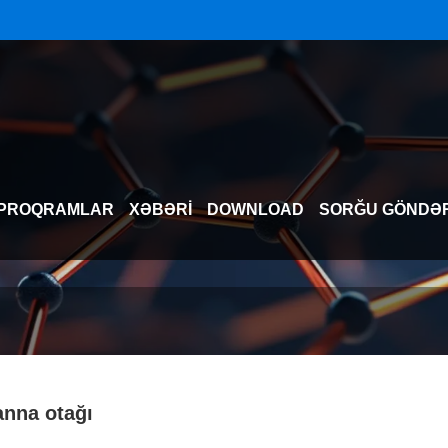
PROQRAMLAR
XƏBƏRI
DOWNLOAD
SORĞU GÖNDƏ
anna otağı