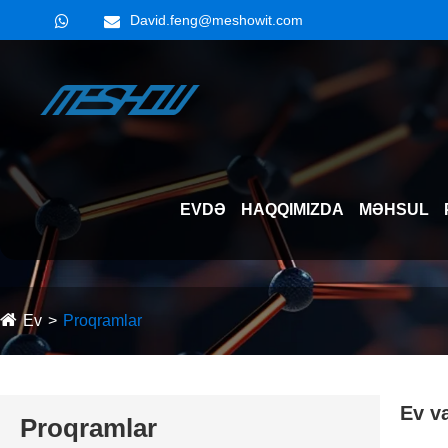
David.feng@meshowit.com
EVDƏ
HAQQIMIZDA
MƏHSUL
Ev
Proqramlar
Ev v
Proqramlar