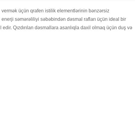
vermək üçün qrafen istilik elementlərinin bənzərsiz
 və enerji səmərəliliyi səbəbindən dəsmal rafları üçün ideal bir
kil edir. Qızdırılan dəsmallara asanlıqla daxil olmaq üçün duş və