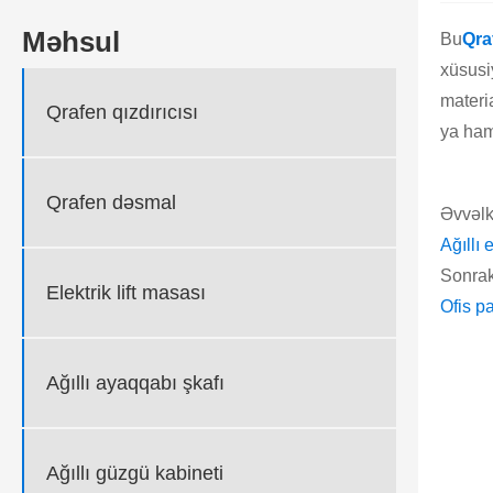
Məhsul
Bu
Qra
xüsusiy
materia
Qrafen qızdırıcısı
ya ham
Qrafen dəsmal
Əvvəlki
Ağıllı 
Sonrak
Elektrik lift masası
Ofis p
Ağıllı ayaqqabı şkafı
Ağıllı güzgü kabineti