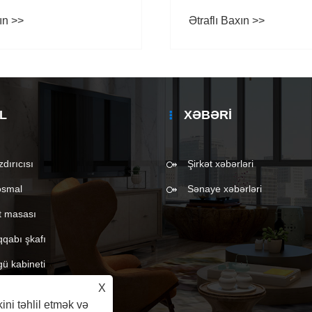
də fərqli dəyişikliklər
nədir
ın >>
Ətraflı Baxın >>
?
L
XƏBƏRI
dırıcısı
Şirkət xəbərləri
əsmal
Sənaye xəbərləri
ift masası
qqabı şkafı
gü kabineti
X
kini təhlil etmək və