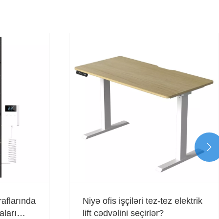

aflarında
Niyə ofis işçiləri tez-tez elektrik
aları
lift cədvəlini seçirlər?