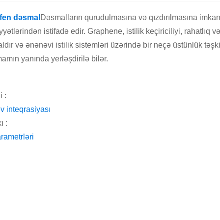
fen dəsmal
Dəsmalların qurudulmasına və qızdırılmasına imkan 
yətlərindən istifadə edir. Graphene, istilik keçiriciliyi, rahatlıq
ldır və ənənəvi istilik sistemləri üzərində bir neçə üstünlük təş
amın yanında yerləşdirilə bilər.
 :
ev inteqrasiyası
ı :
arametrləri