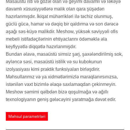
Masaüstü isti və gözəl olan və geyimi davamlı və ləkəyə
davamlı xüsusiyyətlərə malik olan qara şüşədən
hazırlanmışdır. İkiqat mühərrikləri ilə təchiz olunmuş,
güclü gücə, hamar və dəqiq bir qaldırma və son dərəcə
aşağı səs-küyə malikdir. Meshow, yüksək səviyyəli ofis
mebeli istifadəçilərinin ehtiyaclarını ödəməklə əla
keyfiyyətlə diqqətlə hazırlanmışdır.
Bundan əlavə, masaüstü simsiz şarj, şaxələndirilmiş sok,
əyləncə səsi, masaüstü istilik və su kubokunun
izolyasiyası kimi praktik funksiyaları birləşdirir.
Məhsullarımız və ya xidmətlərimizlə maraqlanırsınızsa,
istənilən vaxt bizimlə əlaqə saxlamaqdan çekinmeyin.
Meshow səmimi qəlbdən bizə qoşulmağa və ağıllı
texnologiyanın geniş gələcəyini yaratmağa dəvət edir.
Məhsul parametrləri