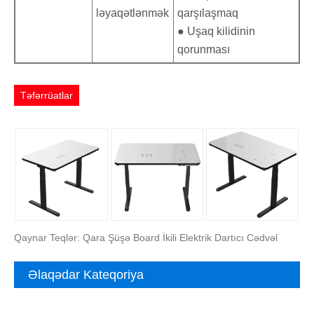
ləyaqətlənmək
qarşılaşmaq
● Uşaq kilidinin
qorunması
Təfərrüatlar
Qaynar Teqlər: Qara Şüşə Board İkili Elektrik Dartıcı Cədvəl
Əlaqədar Kateqoriya