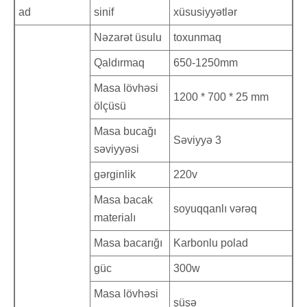
ad
sinif
xüsusiyyətlər
Nəzarət üsulu
toxunmaq
Qaldırmaq
650-1250mm
Masa lövhəsi
1200 * 700 * 25 mm
ölçüsü
Masa bucağı
Səviyyə 3
səviyyəsi
gərginlik
220v
Masa bacak
soyuqqanlı vərəq
materialı
Masa bacarığı
Karbonlu polad
güc
300w
Masa lövhəsi
şüşə