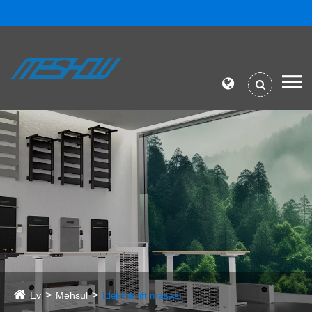
Ev
Məhsul
Elektrik lift masası