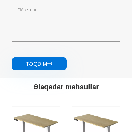
TƏQDIM

Əlaqədar məhsullar