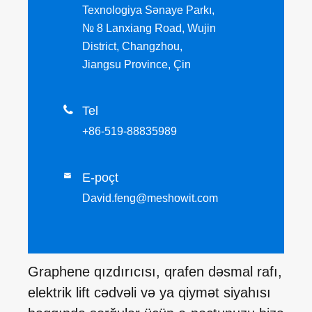
Texnologiya Sənaye Parkı,
№ 8 Lanxiang Road, Wujin
District, Changzhou,
Jiangsu Province, Çin

Tel
+86-519-88835989
E-poçt

David.feng@meshowit.com
Graphene qızdırıcısı, qrafen dəsmal rafı,
elektrik lift cədvəli və ya qiymət siyahısı