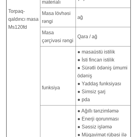
materialı
Torpaq-
Masa lövhəsi
ağ
qaldırıcı masa
rəngi
Ms120fd
Masa
Qara / ağ
çərçivəsi rəngi
● masaüstü istilik
● İsti fincan istilik
● Sürətli ödəniş ümumi
ödəniş
● Yaddaş funksiyası
funksiya
● Simsiz şarj
● pda
● Ağıllı tənzimləmə
● Enerji qorunması
● Səssiz işləmə
● Müqavimət rübəsi ilə