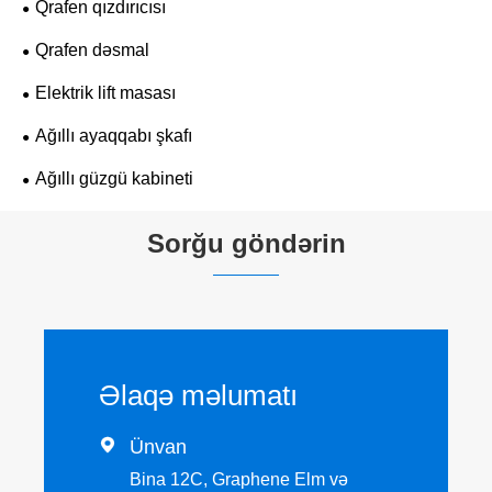
Qrafen qızdırıcısı
Qrafen dəsmal
Elektrik lift masası
Ağıllı ayaqqabı şkafı
Ağıllı güzgü kabineti
Sorğu göndərin
Əlaqə məlumatı

Ünvan
Bina 12C, Graphene Elm və