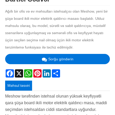
Ağıllı bir ofis və ev məhsulları istehsalçısı olan Meshow, yeni bir
şüşə board ikili motor elektrik qaldırıcı masası başlatdı. Ulduz
məhsulu olaraq, bu model, sürətli və sabit qaldırıcıya, müxtəlif
ssenarilərə uyğunlaşmaq və səmərəli ofis və keyfiyyət həyatı
üçün seçilən seçimə nail olmaq üçün ikili motor elektrik
tənzimləmə funksiyası ilə təchiz edilmişdir.
Sorğu göndərin
Facebook
X
WhatsApp
Pinterest
LinkedIn
Share
Məhsul təsviri
Meshow tərəfindən istehsal olunan yüksək keyfiyyətli
qara şüşə board ikili motor elektrik qaldırıcı masa, maddi
seçimdən istehsaldan ciddi standartlara uyğundur.