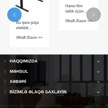
Hansı film
istilik üçün


idealdır?
Ətraflı Baxın >>
Bu qara şüşə
elektrik
qaldırıcı masa,
Ətraflı Baxın >>
ofisinizin
ehtiyac
duyduğunuz
şık
təkmilləşdirilə
HAQQIMIZDA
bilərmi?
MƏHSUL
XƏBƏRI
BIZIMLƏ ƏLAQƏ SAXLAYIN