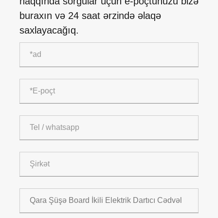
haqqında sorğular üçün e-poçtunuzu bizə
buraxın və 24 saat ərzində əlaqə
saxlayacağıq.