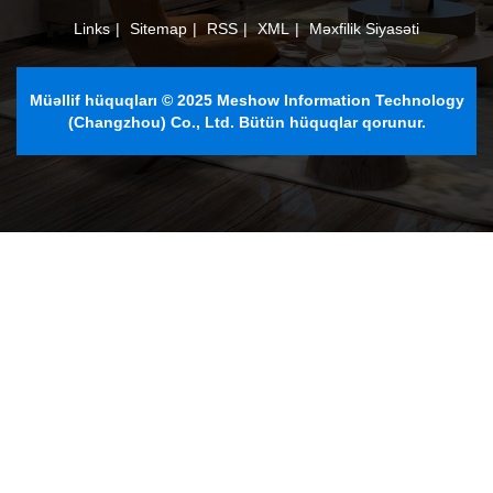
Links
|
Sitemap
|
RSS
|
XML
|
Məxfilik Siyasəti
Müəllif hüquqları © 2025 Meshow Information Technology
(Changzhou) Co., Ltd. Bütün hüquqlar qorunur.